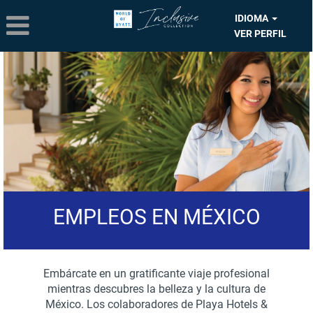
IDIOMA
VER PERFIL
Empleos
en
México
EMPLEOS EN MÉXICO
Embárcate en un gratificante viaje profesional
mientras descubres la belleza y la cultura de
México. Los colaboradores de Playa Hotels &