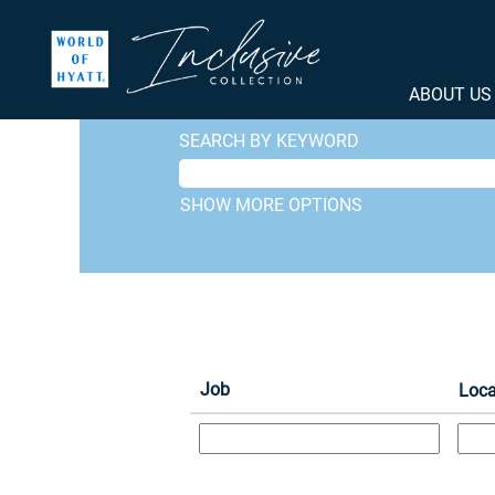
(cu
Home
|
at Playa Hotels & Resorts
pa
Search results for
"".
ABOUT U
SEARCH BY KEYWORD
SHOW MORE OPTIONS
Job
Loca