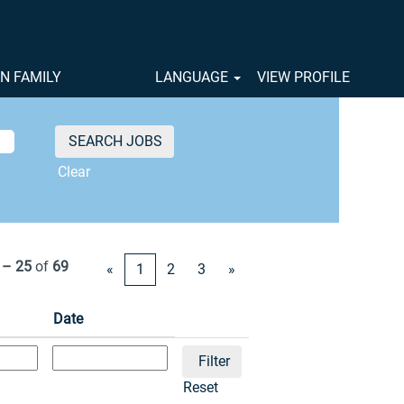
ON FAMILY
LANGUAGE
VIEW PROFILE
Clear
 – 25
of
69
«
1
2
3
»
Date
Reset