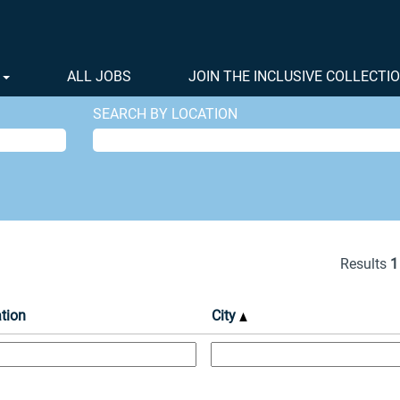
rrent
ge)
S
ALL JOBS
JOIN THE INCLUSIVE COLLECTI
SEARCH BY LOCATION
Results
1
tion
City